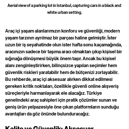
Aerial view of a parking lot in Istanbul, capturing cars in a black and 
white urban setting.
Araç içi yaşam alanlarımızın konforu ve güvenliği, modern 
yaşam tarzının ayrılmaz bir parçası haline gelmiştir. İster 
uzun bir iş seyahatinde olun ister hafta sonu kaçamağında, 
aracınızın sadece bir taşıma aracı olmaktan çıkıp kişisel bir 
sığınağa dönüşmesi büyük önem taşır. Ancak bu kişisel 
alanı zenginleştirirken, bilinçsizce yapılan seçimler hem 
güvenlik riskleri yaratabilir hem de bütçenizi zorlayabilir. 
Bu rehberde, araç içi aksesuar alırken dikkat edilmesi 
gereken kritik noktaları, özellikle güvenli online alışveriş 
süreçleriyle harmanlayarak ele alacağız. Türkiye 
genelindeki araç sahipleri için pratik çözümler sunan ve 
geniş ürün yelpazesiyle öne çıkan platformların sunduğu 
avantajları da göz önünde bulunduracağız.
Kalite ve Güvenlik: Aksesuar 