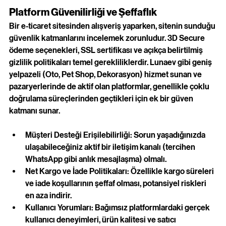
Platform Güvenilirliği ve Şeffaflık
Bir e-ticaret sitesinden alışveriş yaparken, sitenin sunduğu 
güvenlik katmanlarını incelemek zorunludur. 3D Secure 
ödeme seçenekleri, SSL sertifikası ve açıkça belirtilmiş 
gizlilik politikaları temel gerekliliklerdir. Lunaev gibi geniş 
yelpazeli (Oto, Pet Shop, Dekorasyon) hizmet sunan ve 
pazaryerlerinde de aktif olan platformlar, genellikle çoklu 
doğrulama süreçlerinden geçtikleri için ek bir güven 
katmanı sunar.
Müşteri Desteği Erişilebilirliği: Sorun yaşadığınızda 
ulaşabileceğiniz aktif bir iletişim kanalı (tercihen 
WhatsApp gibi anlık mesajlaşma) olmalı.
Net Kargo ve İade Politikaları: Özellikle kargo süreleri 
ve iade koşullarının şeffaf olması, potansiyel riskleri 
en aza indirir.
Kullanıcı Yorumları: Bağımsız platformlardaki gerçek 
kullanıcı deneyimleri, ürün kalitesi ve satıcı 