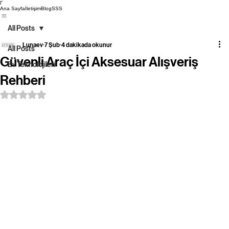
Γ
Ana Sayfa
İletişim
Blog
SSS
All Posts
Lunaev
7 Şub
4 dakikada okunur
All Posts
Güvenli Araç İçi Aksesuar Alışveriş
Ev Teknolojileri
Rehberi
5 üzerinden NaN yıldız