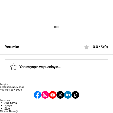
Yorumlar
0.0 / 5 (0)
Yorum yapın ve puanlayın...
Araç İçi Konfor Ürünleriyle Yolculuk Keyfi
İletişim
destek@lunaev.shop
+90 554 297 1008
Alışveriş
Ana Sayfa
İletişim
Blog
Müşteri Desteği