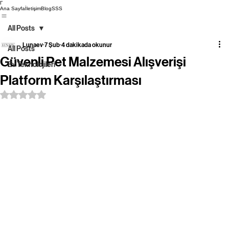
Γ
Ana Sayfa
İletişim
Blog
SSS
All Posts
Lunaev
7 Şub
4 dakikada okunur
All Posts
Güvenli Pet Malzemesi Alışverişi
Ev Teknolojileri
Platform Karşılaştırması
5 üzerinden NaN yıldız