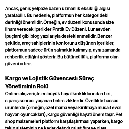
Ancak, geniş yelpaze bazen uzmanlık eksikliği algısı 
yaratabilir. Bu nedenle, platformun her kategorideki 
derinliği önemlidir. Örneğin, ev düzeni konusunda size 
ilham verecek içerikler
Pratik Ev Düzeni: Lunaevden 
İpuçları!
gibi blog yazılarıyla desteklenmelidir. Benzer 
şekilde, araç sahiplerinin konforunu düşünen içerikler, 
platformun sadece ürün satmakla kalmayıp, aynı zamanda 
rehberlik ettiğini gösterir. Bu bütüncüllük, platforma olan 
güveni artırır.
Kargo ve Lojistik Güvencesi: Süreç 
Yönetiminin Rolü
Online alışverişte en büyük hayal kırıklıklarından biri, 
sipariş sonrası yaşanan belirsizliklerdir. Özellikle hassas 
ürünlerde (örneğin, özel mama veya kırılmaya müsait evcil 
hayvan oyuncakları), kargo güvenliği hayati önem taşır. Pet 
shop malzemeleri platform karşılaştırması yaparken, kargo 
takip sisteminin ne kadar detaylı çalıştığını ve olası 