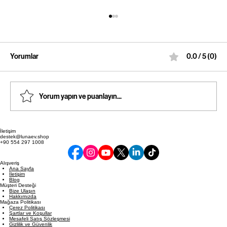
Yorumlar
0.0 / 5 (0)
Yorum yapın ve puanlayın...
Araç İçi Konfor Ürünleriyle Yolculuk Keyfi
İletişim
destek@lunaev.shop
+90 554 297 1008
Alışveriş
Ana Sayfa
İletişim
Blog
Müşteri Desteği
Bize Ulaşın
Hakkımızda
Mağaza Politikası
Çerez Politikası
Şartlar ve Koşullar
Mesafeli Satış Sözleşmesi
Gizlilik ve Güvenlik