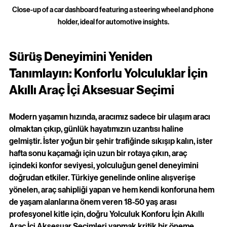
Close-up of a car dashboard featuring a steering wheel and phone 
holder, ideal for automotive insights.
Sürüş Deneyimini Yeniden 
Tanımlayın: Konforlu Yolculuklar İçin 
Akıllı Araç İçi Aksesuar Seçimi
Modern yaşamın hızında, aracımız sadece bir ulaşım aracı 
olmaktan çıkıp, günlük hayatımızın uzantısı haline 
gelmiştir. İster yoğun bir şehir trafiğinde sıkışıp kalın, ister 
hafta sonu kaçamağı için uzun bir rotaya çıkın, araç 
içindeki konfor seviyesi, yolculuğun genel deneyimini 
doğrudan etkiler. Türkiye genelinde online alışverişe 
yönelen, araç sahipliği yapan ve hem kendi konforuna hem 
de yaşam alanlarına önem veren 18-50 yaş arası 
profesyonel kitle için, doğru Yolculuk Konforu İçin Akıllı 
Araç İçi Aksesuar Seçimleri yapmak kritik bir öneme 