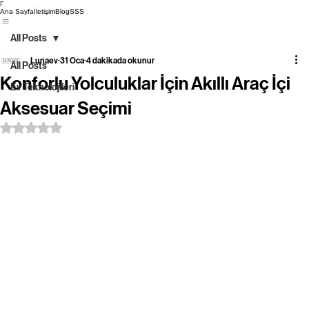
Γ
Ana Sayfa
İletişim
Blog
SSS
All Posts
Lunaev
31 Oca
4 dakikada okunur
All Posts
Konforlu Yolculuklar İçin Akıllı Araç İçi
Ev Teknolojileri
Aksesuar Seçimi
5 üzerinden NaN yıldız