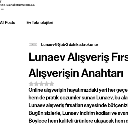
Γ
Ana Sayfa
İletişim
Blog
SSS
All Posts
Ev Teknolojileri
Lunaev
9 Şub
3 dakikada okunur
Lunaev Alışveriş Fırs
Alışverişin Anahtarı
5 üzerinden NaN yıldız
Online alışverişin hayatımızdaki yeri her geçe
hem de pratik çözümler sunan Lunaev, bu aland
Lunaev alışveriş fırsatları sayesinde bütçeni
Bugün sizlerle, Lunaev indirim kodları ve avant
Böylece hem kaliteli ürünlere ulaşacak hem d