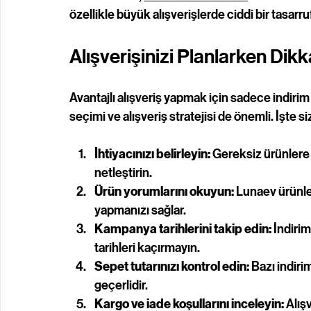
özellikle büyük alışverişlerde ciddi bir tasarru
Alışverişinizi Planlarken Di
Avantajlı alışveriş yapmak için sadece indiri
seçimi ve alışveriş stratejisi de önemli. İşte si
İhtiyacınızı belirleyin:
 Gereksiz ürünlere 
netleştirin.
Ürün yorumlarını okuyun:
 Lunaev ürünle
yapmanızı sağlar.
Kampanya tarihlerini takip edin:
 İndirim
tarihleri kaçırmayın.
Sepet tutarınızı kontrol edin:
 Bazı indiri
geçerlidir.
Kargo ve iade koşullarını inceleyin:
 Alış