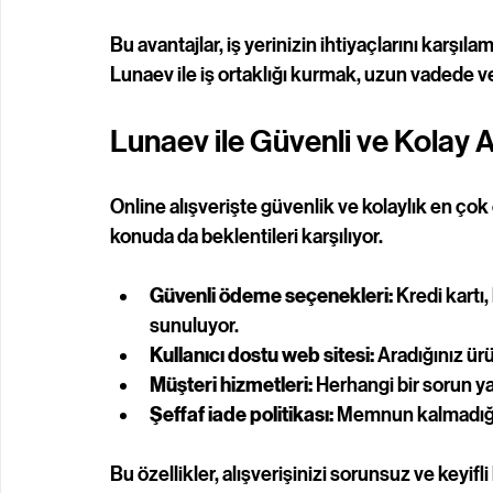
Bu avantajlar, iş yerinizin ihtiyaçlarını kar
Lunaev ile iş ortaklığı kurmak, uzun vadede verim
Lunaev ile Güvenli ve Kolay 
Online alışverişte güvenlik ve kolaylık en ço
konuda da beklentileri karşılıyor. 
Güvenli ödeme seçenekleri:
 Kredi kart
sunuluyor.
Kullanıcı dostu web sitesi:
 Aradığınız ürü
Müşteri hizmetleri:
 Herhangi bir sorun yaş
Şeffaf iade politikası:
 Memnun kalmadığın
Bu özellikler, alışverişinizi sorunsuz ve keyifl