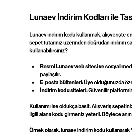
Lunaev İndirim Kodları ile Tas
Lunaev indirim kodu kullanmak, alışverişte en 
sepet tutarınız üzerinden doğrudan indirim sağla
kullanabilirsiniz?
Resmi Lunaev web sitesi ve sosyal med
paylaşılır.
E-posta bültenleri:
 Üye olduğunuzda özel
İndirim kodu siteleri:
 Güvenilir platforml
Kullanımı ise oldukça basit. Alışveriş sepeti
ilgili alana kodu girmeniz yeterli. Böylece anı
Örnek olarak, 
lunaev indirim kodu
 kullanarak 