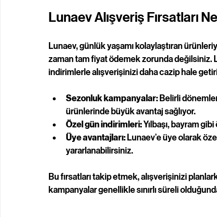
Lunaev Alışveriş Fırsatları Ne
Lunaev, günlük yaşamı kolaylaştıran ürünleriy
zaman tam fiyat ödemek zorunda değilsiniz. Lun
indirimlerle alışverişinizi daha cazip hale getiri
Sezonluk kampanyalar:
 Belirli dönemler
ürünlerinde büyük avantaj sağlıyor.
Özel gün indirimleri:
 Yılbaşı, bayram gibi
Üye avantajları:
 Lunaev’e üye olarak özel
yararlanabilirsiniz.
Bu fırsatları takip etmek, alışverişinizi planl
kampanyalar genellikle sınırlı süreli olduğun