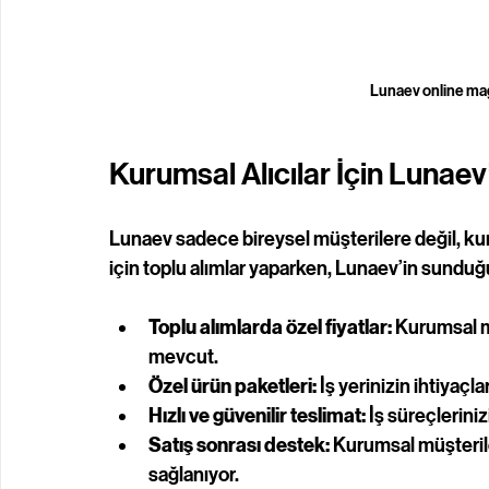
Lunaev online mağ
Kurumsal Alıcılar İçin Lunaev’
Lunaev sadece bireysel müşterilere değil, kuru
için toplu alımlar yaparken, Lunaev’in sunduğu
Toplu alımlarda özel fiyatlar:
 Kurumsal m
mevcut.
Özel ürün paketleri:
 İş yerinizin ihtiyaçl
Hızlı ve güvenilir teslimat:
 İş süreçlerin
Satış sonrası destek:
 Kurumsal müşteril
sağlanıyor.