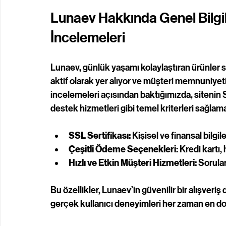
Lunaev Hakkında Genel Bilgil
İncelemeleri
Lunaev, günlük yaşamı kolaylaştıran ürünler 
aktif olarak yer alıyor ve müşteri memnuniyeti
incelemeleri açısından baktığımızda, sitenin 
destek hizmetleri gibi temel kriterleri sağlamas
SSL Sertifikası:
 Kişisel ve finansal bilg
Çeşitli Ödeme Seçenekleri:
 Kredi kartı
Hızlı ve Etkin Müşteri Hizmetleri:
 Sorula
Bu özellikler, Lunaev’in güvenilir bir alışver
gerçek kullanıcı deneyimleri her zaman en doğ