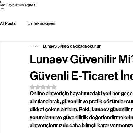
Γ
Ana Sayfa
İletişim
Blog
SSS
All Posts
Ev Teknolojileri
Lunaev
5 Nis
2 dakikada okunur
Lunaev Güvenilir Mi?
Güvenli E-Ticaret İn
5 üzerinden NaN yıldız
Online alışverişin hayatımızdaki yeri her geçe
alıcılar olarak, güvenilir ve pratik çözümler 
dikkat çeken bir isim. Peki, 
Lunaev güvenilir 
yorumlarını ve güvenilirlik değerlendirmeleri
alışverişlerinizde daha bilinçli karar vermeni