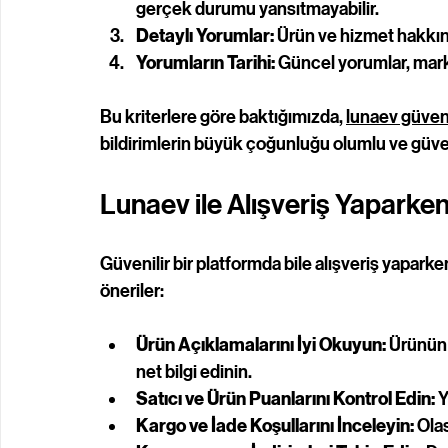
gerçek durumu yansıtmayabilir.
Detaylı Yorumlar:
 Ürün ve hizmet hakkınd
Yorumların Tarihi:
 Güncel yorumlar, mark
Bu kriterlere göre baktığımızda, 
lunaev güveni
bildirimlerin büyük çoğunluğu olumlu ve güve
Lunaev ile Alışveriş Yaparke
Güvenilir bir platformda bile alışveriş yaparke
öneriler:
Ürün Açıklamalarını İyi Okuyun:
 Ürünün 
net bilgi edinin.
Satıcı ve Ürün Puanlarını Kontrol Edin:
 
Kargo ve İade Koşullarını İnceleyin:
 Ola