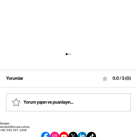
Yorumlar
0.0 / 5 (0)
Yorum yapın ve puanlayın...
İletişim
Lunaev Güvenilirliği: E-Ticaret Güvenilirliği
destek@lunaev.shop
+90 554 297 1008
İncelemeleri