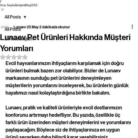
Γ
Ana Sayfa
İletişim
Blog
SSS
All Posts
Lunaev
25 May
2 dakikada okunur
All Posts
Lunaev Pet Ürünleri Hakkında Müşteri
Ev Teknolojileri
Yorumları
5 üzerinden NaN yıldız
Evcil hayvanlarımızın ihtiyaçlarını karşılamak için doğru 
ürünleri bulmak bazen zor olabiliyor. Bizler de Lunaev 
markasının sunduğu pet ürünlerini deneyimleyen 
müşterilerin yorumlarını inceleyerek, bu ürünlerin günlük 
hayatımızı nasıl kolaylaştırdığına birlikte bakalım. 
Lunaev, pratik ve kaliteli ürünleriyle evcil dostlarımızın 
konforunu artırmayı hedefliyor. Bu yazıda, özellikle üç 
farklı ürün üzerinden müşteri deneyimlerini ve yorumlarını 
paylaşacağım. Böylece siz de ihtiyaçlarınıza en uygun 
ürünü seçerken daha bilinçli karar verebilirsiniz.