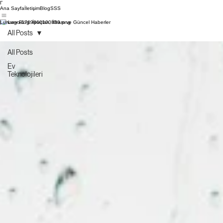
Γ
Ana Sayfa
İletişim
Blog
SSS
Lunaev Blog: İpuçları, İlham ve Güncel Haberler
All Posts
All Posts
Ev
Teknolojileri